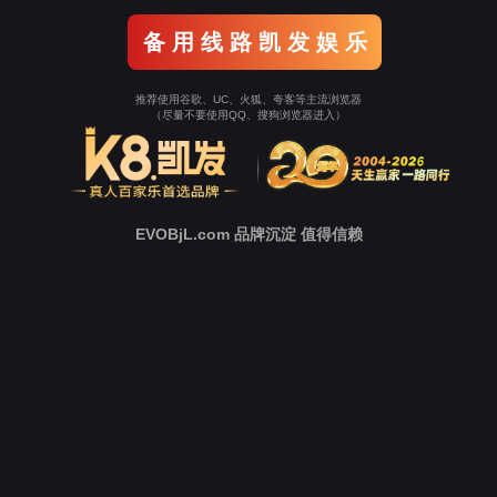
备 用 线 路 凯 发 娱 乐
推荐使用谷歌、UC、火狐、夸客等主流浏览器
（尽量不要使用QQ、搜狗浏览器进入）
EVOBjL.com 品牌沉淀 值得信赖