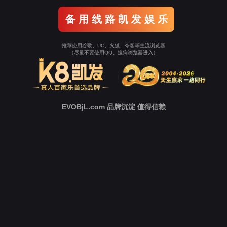
备 用 线 路 凯 发 娱 乐
推荐使用谷歌、UC、火狐、夸客等主流浏览器
（尽量不要使用QQ、搜狗浏览器进入）
EVOBjL.com 品牌沉淀 值得信赖