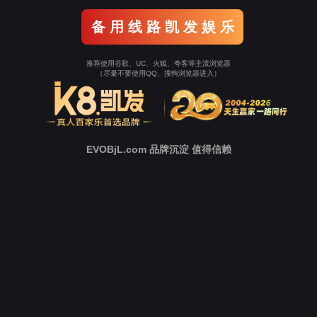
备 用 线 路 凯 发 娱 乐
推荐使用谷歌、UC、火狐、夸客等主流浏览器
（尽量不要使用QQ、搜狗浏览器进入）
EVOBjL.com 品牌沉淀 值得信赖