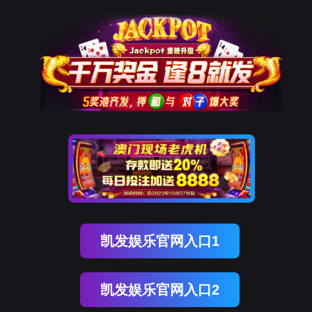
凯发娱乐官网入口1
凯发娱乐官网入口2