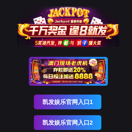
凯发娱乐官网入口1
凯发娱乐官网入口2