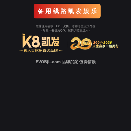
备 用 线 路 凯 发 娱 乐
推荐使用谷歌、UC、火狐、夸客等主流浏览器
（尽量不要使用QQ、搜狗浏览器进入）
EVOBjL.com 品牌沉淀 值得信赖